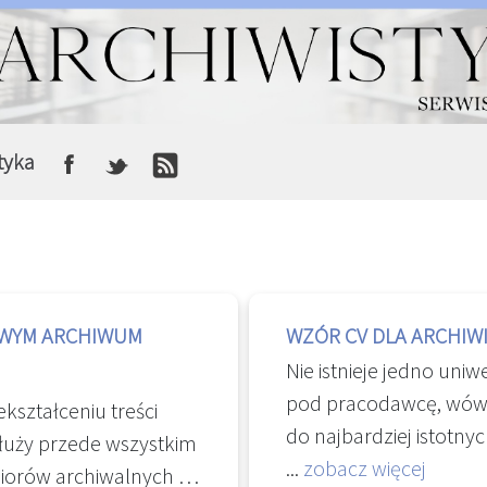
tyka
OWYM ARCHIWUM
WZÓR CV DLA ARCHIW
Nie istnieje jedno uniw
pod pracodawcę, wówcz
ekształceniu treści
do najbardziej istotnyc
służy przede wszystkim
powinno zmieścić się n
...
zobacz więcej
iorów archiwalnych w