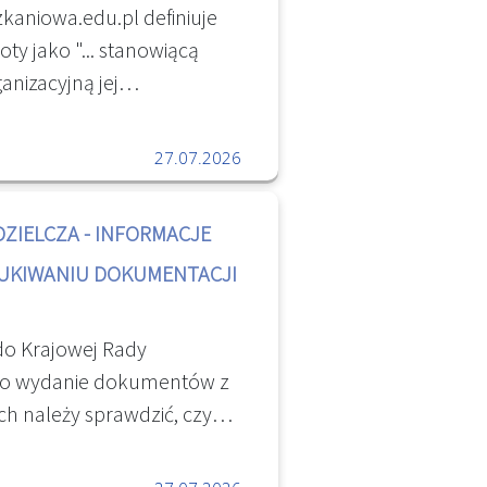
kaniowa.edu.pl definiuje
y jako "... stanowiącą
nizacyjną jej
iwie prowadzone akta są
łowego zarządzania
27.07.2026
ochrony interesów
...] " Temat ten
ZIELCZA - INFORMACJE
 dyskusjach
UKIWANIU DOKUMENTACJI
um Współnot
umentacja wspólnoty
letny przewodnik -
do Krajowej Rady
wa -
u o wydanie dokumentów z
a wspólnoty i zmiana
h należy sprawdzić, czy
ólnota Mieszkaniowa
elni jest przechowywana
...] " Informacje pomocne