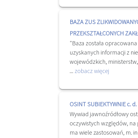
odznaki honorowej „Za Zasł
dokumenty może otrzymać 
Archiwalnego”, przyznawa
nie są one w pełni precyzyjn
BAZA ZUS ZLIKWIDOWANY
Naczelnego Dyrektora Arc
dokumentów spółdzielni
[...] " Rada Ministrów przyj
PRZEKSZTAŁCONYCH ZAK
ustawy o narodowym zasob
"Baza została opracowana
archiwach | dzieje.pl - Histo
uzyskanych informacji z n
wojewódzkich, ministerstw
oraz archiwów państwowyc
...
zobacz więcej
porządku alfabetycznym i
zlikwidowanych bądź prze
pracy (zawiera m.in. inform
OSINT SUBIEKTYWNIE c. d.
przechowywania dokument
Wywiad jawnoźródłowy osta
osobowej i płacowej praco
oczywistych względów, na 
zakładów). [...] " Baza zli
ma wiele zastosowań, m. in.
przekształconych zakładów