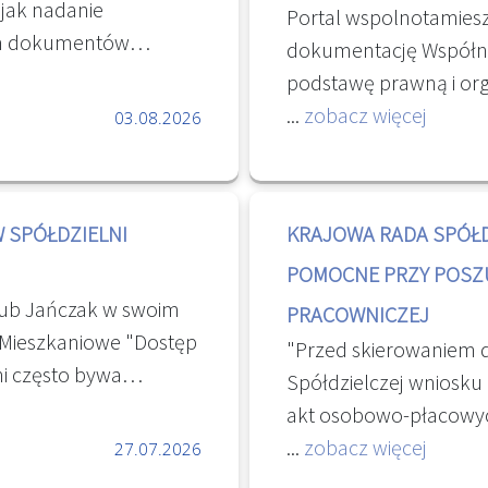
 jak nadanie
Portal wspolnotamiesz
m dokumentów
dokumentację Współnot
 mocy prawnej z
podstawę prawną i orga
wymagań dla systemów
funkcjonowania. Właśc
...
zobacz więcej
03.08.2026
ym systemów
niezbędne dla prawid
ia Dokumentacją),
nieruchomością oraz 
echowywania i
wszystkich właścicieli. [
 SPÓŁDZIELNI
KRAJOWA RADA SPÓŁD
jej cyfryzacji,
wybrzmiewa również w
ia dokumentacji
POMOCNE PRZY POSZ
prowadzonych na For
h EZD, umożliwienie
kub Jańczak w swoim
Mieszkaniowych. Dok
PRACOWNICZEJ
Archiwów
oMieszkaniowe "Dostęp
mieszkaniowej - komp
"Przed skierowaniem 
wom państwowym
i często bywa
Wspólnota mieszkanio
Spółdzielczej wniosk
dukacyjnej (m.in.
zy władzami a
Poradnik Dokumentacj
akt osobowo-płacowyc
cje, seminaria i
 że od kilku lat
zarządzającego - Wsp
dokumentacja spółdzi
...
zobacz więcej
27.07.2026
że ustanowienie
regulują, jakie
przez Archiwum KRS. [