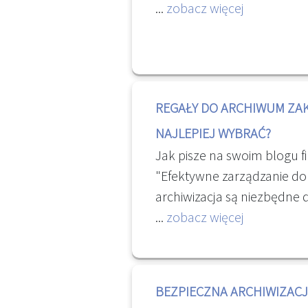
biznesie. W Internecie jest 
...
zobacz więcej
darmowych i komercyjnych, 
ale mamy też do dyspozycji
zbiór linków, zawierający 
aplikacji. OSINT Toolkit – i-
REGAŁY DO ARCHIWUM ZAK
NAJLEPIEJ WYBRAĆ?
Jak pisze na swoim blogu fi
"Efektywne zarządzanie dok
archiwizacja są niezbędne
funkcjonowania każdej firm
...
zobacz więcej
przedsiębiorstw, utrzyman
archiwum zakładowym moż
zwłaszcza w przypadku rosn
BEZPIECZNA ARCHIWIZAC
dokumentów i ograniczonej