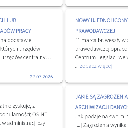
ugi dla Dziedzictwa
członek spółdzielni
przy poszukiwaniu do
nego przez
e. [...] " Dostęp do
CH LUB
NOWY UJEDNOLICONY 
hiwów Państwowych.
ęła projekt nowelizacji
ŁADÓW PRACY
PRAWODAWCZEJ
ie archiwalnym i
 na podstawie
"1 marca br. weszły w 
ria Polski
iektórych urzędów
prawodawczej opraco
, urzędów centralnych
Centrum Legislacji we
h, zawiera ułożone w
przedstawicielami Kanc
...
zobacz więcej
nformacje na temat
Senatu i Kancelarii Pr
27.07.2026
kształconych zakładów
uwagi na szeroki zak
acje o miejscu
Rządowe Centrum Legis
JAKIE SĄ ZAGROŻENIA
acji osobowej lub
ujednolicony rozporz
tnio zyskuje, z
ARCHIWIZACJI DANYCH
wników tych
Ministrów z dnia 20 cz
popularności; OSINT
Jak podaje na swoim b
kwidowanych lub
„Zasad techniki prawo
 w administracji czy
[...] Zagrożenia wynika
 pracy - ZUS
2026 r. poz. 100Rządo