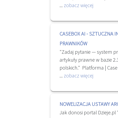
formie cyfrowej, a następn
...
zobacz więcej
dokumentów online. Dzięki 
również dokonać analizy o
archiwalnych na podstawie 
CASEBOX AI - SZTUCZNA I
cyfrowych, które pozwalają
PRAWNIKÓW
informacji niedostępnych 
"Zadaj pytanie — system p
przy badaniu oryginału. [...]
artykuły prawne w bazie 2
polskich." Platforma | Case
...
zobacz więcej
NOWELIZACJA USTAWY AR
Jak donosi portal Dzieje.pl "