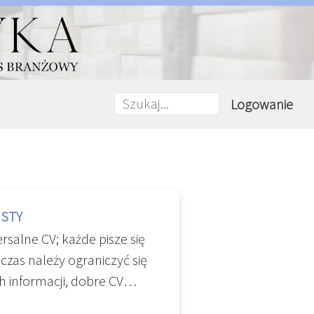
Logowanie
ISTY
ersalne CV; każde pisze się
as należy ograniczyć się
h informacji, dobre CV
a jednej kartce A4. Katalog