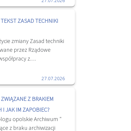
27.07.2026
kumentacji pracowniczej
TEKST ZASAD TECHNIKI
życie zmiany Zasad techniki
wane przez Rządowe
 współpracy z
elarii Sejmu, Kancelarii
ezesa Rady Ministrów.Z
27.07.2026
res wprowadzanych zmian
lacji przygotowało tekst
 ZWIĄZANE Z BRAKIEM
ądzenia Prezesa Rady
 I JAK IM ZAPOBIEC?
erwca 2002 r. w sprawie
logu opolskie Archiwum "
dawczej” Dziennik Ustaw
jące z braku archiwizacji
we Centrum Legislacji