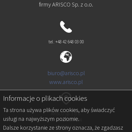
firmy ARISCO Sp. z o.o.
tel.: +48 42 648 03 00
biuro@arisco.pl
www.arisco.pl
Informacje o plikach cookies
Ta strona używa plików cookies, aby świadczyć
ARISCO Sp. z o.o.
usługi na najwyższym poziomie.
al. Kościuszki 134
Dalsze korzystanie ze strony oznacza, że zgadzasz
90-029 Łódź