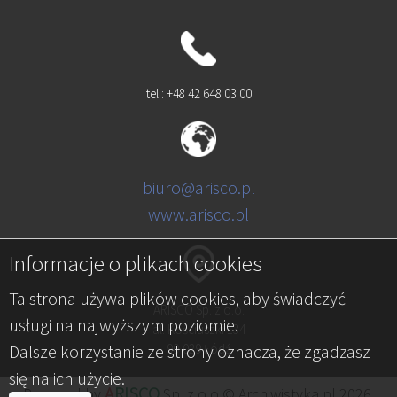
tel.: +48 42 648 03 00
biuro@arisco.pl
www.arisco.pl
Informacje o plikach cookies
Ta strona używa plików cookies, aby świadczyć
ARISCO Sp. z o.o.
usługi na najwyższym poziomie.
al. Kościuszki 134
Dalsze korzystanie ze strony oznacza, że zgadzasz
90-029 Łódź
się na ich użycie.
A
RISCO
Powered by
Sp. z o.o.© Archiwistyka.pl 2026.