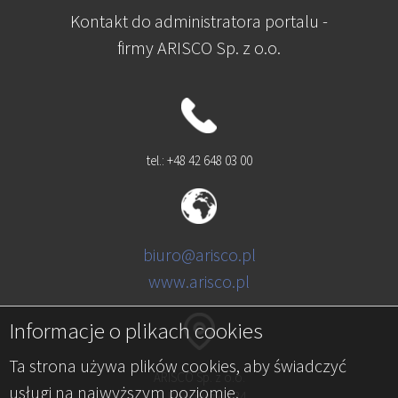
Kontakt do administratora portalu -
firmy ARISCO Sp. z o.o.
tel.: +48 42 648 03 00
biuro@arisco.pl
www.arisco.pl
Informacje o plikach cookies
Ta strona używa plików cookies, aby świadczyć
ARISCO Sp. z o.o.
usługi na najwyższym poziomie.
al. Kościuszki 134