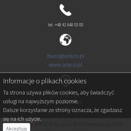
tel.: +48 42 648 03 00
biuro@arisco.pl
www.arisco.pl
Informacje o plikach cookies
Ta strona używa plików cookies, aby świadczyć
ARISCO Sp. z o.o.
usługi na najwyższym poziomie.
al. Kościuszki 134
Dalsze korzystanie ze strony oznacza, że zgadzasz
90-029 Łódź
się na ich użycie.
A
RISCO
Powered by
Sp. z o.o.© Archiwistyka.pl 2026.
Akceptuję